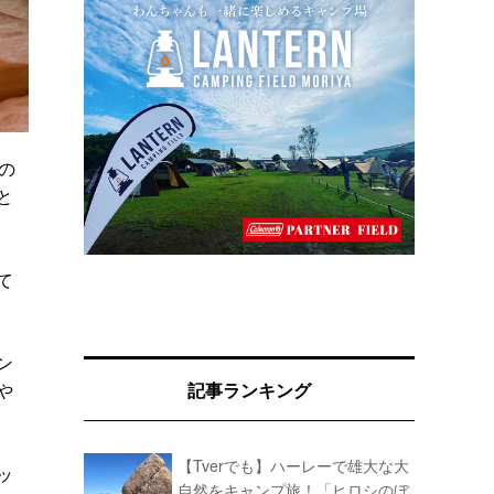
の
と
て
ン
や
記事ランキング
【Tverでも】ハーレーで雄大な大
ッ
自然をキャンプ旅！「ヒロシのぼ