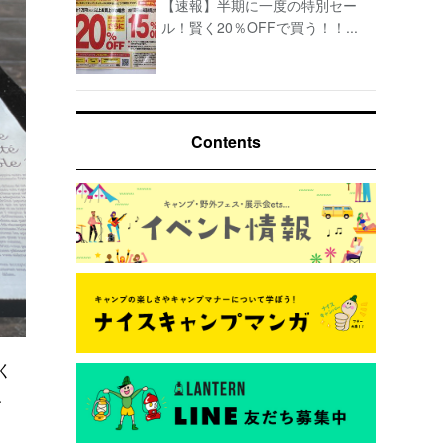
【速報】半期に一度の特別セー
ル！賢く20％OFFで買う！！...
Contents
く
、