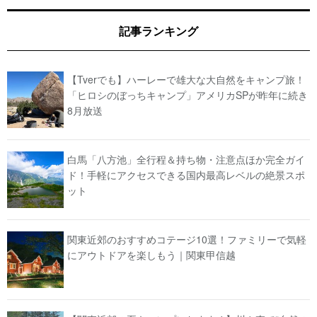
記事ランキング
【Tverでも】ハーレーで雄大な大自然をキャンプ旅！
「ヒロシのぼっちキャンプ」アメリカSPが昨年に続き
8月放送
白馬「八方池」全行程＆持ち物・注意点ほか完全ガイ
ド！手軽にアクセスできる国内最高レベルの絶景スポ
ット
関東近郊のおすすめコテージ10選！ファミリーで気軽
にアウトドアを楽しもう｜関東甲信越