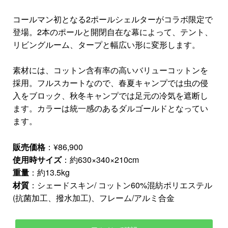
コールマン初となる2ポールシェルターがコラボ限定で
登場。2本のポールと開閉自在な幕によって、テント、
リビングルーム、タープと幅広い形に変形します。
素材には、コットン含有率の高いバリューコットンを
採用。フルスカートなので、春夏キャンプでは虫の侵
入をブロック、秋冬キャンプでは足元の冷気を遮断し
ます。カラーは統一感のあるダルゴールドとなってい
ます。
販売価格
：¥86,900
使用時サイズ
：約630×340×210cm
重量
：約13.5kg
材質
：シェードスキン/ コットン60%混紡ポリエステル
(抗菌加工、撥水加工)、フレーム/アルミ合金