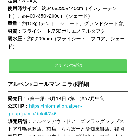
定員
：3～4人
使用時サイズ
：約240×220×140cm（インナーテン
ト）、約400×350×200cm（シェード）
重量
：約10kg (テント、シェード、グランドシート含)
材質
：フライシート/75Dポリエステルタフタ
耐水圧
：約2,000mm（フライシート、フロア、シェー
ド）
アルペンで確認
アルペン×コールマン コラボ詳細
発売日
：<第一弾> 6月18日 <第二弾>7月中旬
公式HP
：
https://information.alpen-
group.jp/info/detail/745
販売店舗
：アルペンアウトドアーズフラッグシップス
トア札幌発寒店、柏店、ららぽーと愛知東郷店、福岡