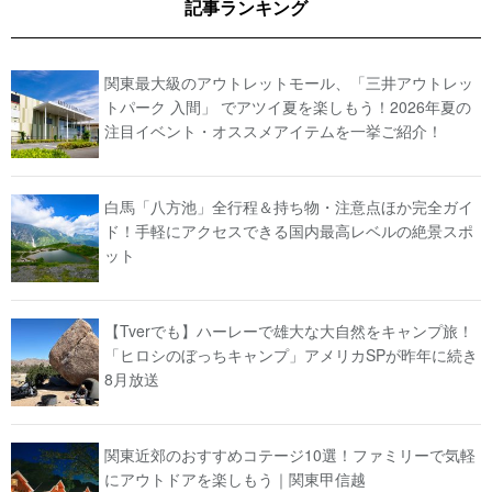
記事ランキング
関東最大級のアウトレットモール、「三井アウトレッ
トパーク 入間」 でアツイ夏を楽しもう！2026年夏の
注目イベント・オススメアイテムを一挙ご紹介！
白馬「八方池」全行程＆持ち物・注意点ほか完全ガイ
ド！手軽にアクセスできる国内最高レベルの絶景スポ
ット
【Tverでも】ハーレーで雄大な大自然をキャンプ旅！
「ヒロシのぼっちキャンプ」アメリカSPが昨年に続き
8月放送
関東近郊のおすすめコテージ10選！ファミリーで気軽
にアウトドアを楽しもう｜関東甲信越