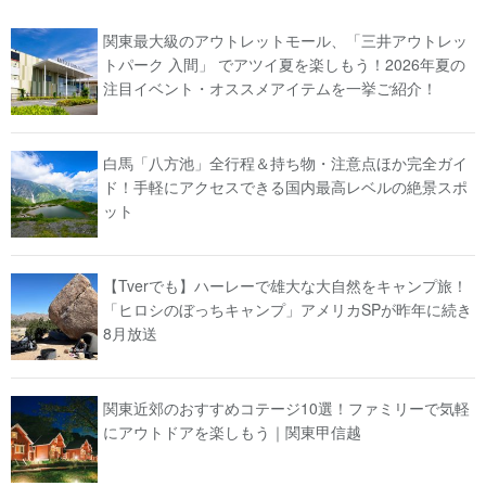
関東最大級のアウトレットモール、「三井アウトレッ
トパーク 入間」 でアツイ夏を楽しもう！2026年夏の
注目イベント・オススメアイテムを一挙ご紹介！
白馬「八方池」全行程＆持ち物・注意点ほか完全ガイ
ド！手軽にアクセスできる国内最高レベルの絶景スポ
ット
【Tverでも】ハーレーで雄大な大自然をキャンプ旅！
「ヒロシのぼっちキャンプ」アメリカSPが昨年に続き
8月放送
関東近郊のおすすめコテージ10選！ファミリーで気軽
にアウトドアを楽しもう｜関東甲信越