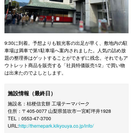
9:30に到着。予想よりも観光客の出足が早く、敷地内の駐
車場は満車で第1駐車場へ案内されました。人気の詰め放
題の整理券はゲットすることができずに残念。それでもア
ウトレット商品を販売する「社員特価販売1/2」で買い物
は出来たのでよしとします。
施設情報（最終日）
施設名：桔梗信玄餅 工場テーマパーク
住所：〒405-0077 山梨県笛吹市一宮町坪井1928
TEL：0553-47-3700
URL:
http://themepark.kikyouya.co.jp/info/