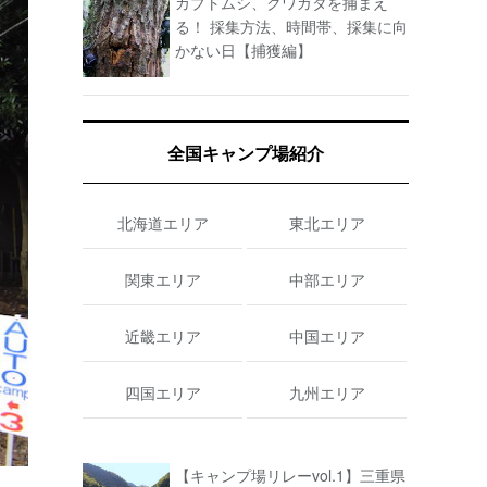
カブトムシ、クワガタを捕まえ
る！ 採集方法、時間帯、採集に向
かない日【捕獲編】
全国キャンプ場紹介
北海道エリア
東北エリア
関東エリア
中部エリア
近畿エリア
中国エリア
四国エリア
九州エリア
【キャンプ場リレーvol.1】三重県