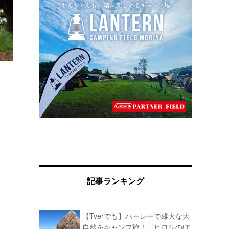
記事ランキング
【Tverでも】ハーレーで雄大な大
自然をキャンプ旅！「ヒロシのぼ