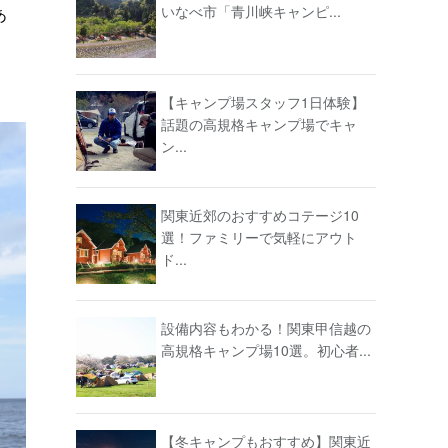
いなべ市「青川峡キャンピ...
あ
【キャンプ場スタッフ1日体験】
話題の高規格キャンプ場でキャ
ン...
関東近郊のおすすめコテージ10
選！ファミリーで気軽にアウト
ド...
設備内容もわかる！関東甲信越の
高規格キャンプ場10選。初心者...
【冬キャンプもおすすめ】関東近