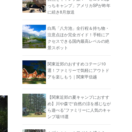
っちキャンプ」アメリカSPが昨年
に続き8月放送
白馬「八方池」全行程＆持ち物・
注意点ほか完全ガイド！手軽にア
クセスできる国内最高レベルの絶
景スポット
関東近郊のおすすめコテージ10
選！ファミリーで気軽にアウトド
アを楽しもう｜関東甲信越
【関東近郊の夏キャンプにおすす
め】川や森で“自然の涼を感じなが
ら遊べる”ファミリーに人気のキャ
ンプ場15選