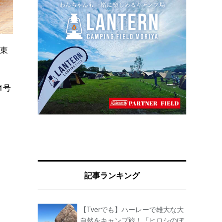
関東
1号
記事ランキング
【Tverでも】ハーレーで雄大な大
自然をキャンプ旅！「ヒロシのぼ