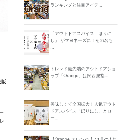
ランキングと注目アイテ...
「アウトドアスパイス ほりに
し」 がマヨネーズに！その名も
...
トレンド最先端のアウトドアショ
ップ「Orange」は関西屈指...
般販
美味しくて全国拡大！人気アウト
ドアスパイス「ほりにし」とロ
ー
ー...
レ
【Orange-オレンジ-】11月の人気