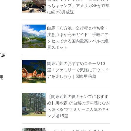
っちキャンプ」アメリカSPが昨年
に続き8月放送
白馬「八方池」全行程＆持ち物・
注意点ほか完全ガイド！手軽にア
クセスできる国内最高レベルの絶
景スポット
西屈
関東近郊のおすすめコテージ10
選！ファミリーで気軽にアウトド
アを楽しもう｜関東甲信越
用
【関東近郊の夏キャンプにおすす
め】川や森で“自然の涼を感じなが
ら遊べる”ファミリーに人気のキャ
ンプ場15選