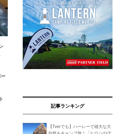
ン
、
パー
ト
記事ランキング
【Tverでも】ハーレーで雄大な大
自然をキャンプ旅！「ヒロシのぼ