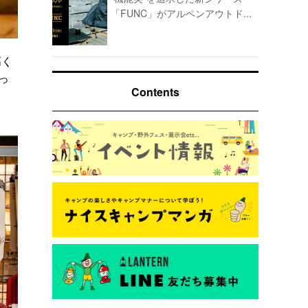
「FUNC」がアルペンアウトド...
高く
っ
Contents