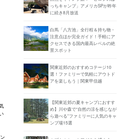
っちキャンプ」アメリカSPが昨年
に続き8月放送
白馬「八方池」全行程＆持ち物・
注意点ほか完全ガイド！手軽にア
クセスできる国内最高レベルの絶
景スポット
関東近郊のおすすめコテージ10
選！ファミリーで気軽にアウトド
アを楽しもう｜関東甲信越
【関東近郊の夏キャンプにおすす
気
め】川や森で“自然の涼を感じなが
い
ら遊べる”ファミリーに人気のキャ
ンプ場15選
セン