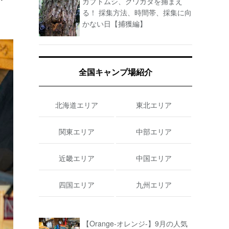
カブトムシ、クワガタを捕まえ
る！ 採集方法、時間帯、採集に向
かない日【捕獲編】
全国キャンプ場紹介
北海道エリア
東北エリア
関東エリア
中部エリア
近畿エリア
中国エリア
四国エリア
九州エリア
【Orange-オレンジ-】9月の人気