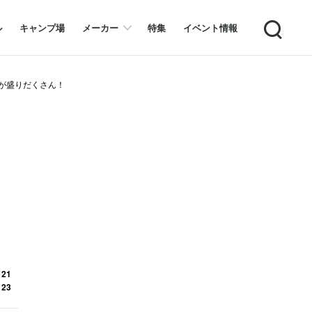
Search
ル
キャンプ場
メーカー
特集
イベント情報
品が盛りだくさん！
 21
 23