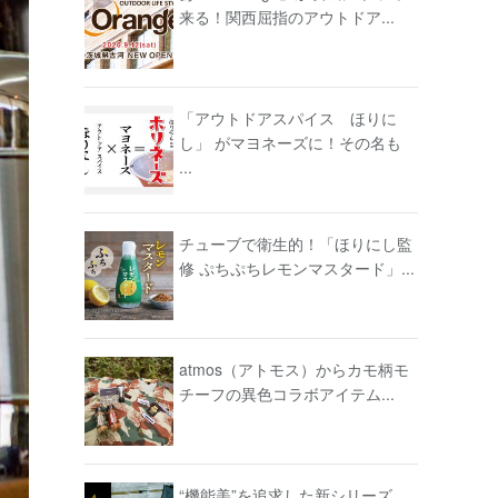
来る！関西屈指のアウトドア...
「アウトドアスパイス ほりに
し」 がマヨネーズに！その名も
...
チューブで衛生的！「ほりにし監
修 ぷちぷちレモンマスタード」...
atmos（アトモス）からカモ柄モ
チーフの異色コラボアイテム...
“機能美”を追求した新シリーズ