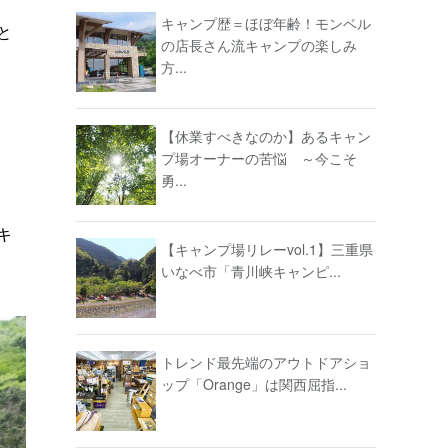
キャンプ歴＝ほぼ年齢！モンベル
と
の店長さん流キャンプの楽しみ
方...
【休業すべきなのか】あるキャン
プ場オーナーの苦悩 ～今こそ
勇...
キ
【キャンプ場リレーvol.1】三重県
いなべ市「青川峡キャンピ...
トレンド最先端のアウトドアショ
ップ「Orange」は関西屈指...