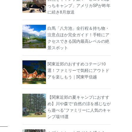
っちキャンプ」アメリカSPが昨年
に続き8月放送
白馬「八方池」全行程＆持ち物・
注意点ほか完全ガイド！手軽にア
クセスできる国内最高レベルの絶
景スポット
関東近郊のおすすめコテージ10
選！ファミリーで気軽にアウトド
アを楽しもう｜関東甲信越
【関東近郊の夏キャンプにおすす
め】川や森で“自然の涼を感じなが
ら遊べる”ファミリーに人気のキャ
ンプ場15選