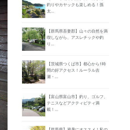
釣りやカヤックも楽しめる！孫
太...
【群馬県吾妻郡】山々の自然を満
喫しながら、アスレチックや釣
り...
【茨城県つくば市】都心から1時
間の好アクセス！ルーラル吉
瀬・...
【富山県富山市】釣り、ゴルフ、
テニスなどアクティビティ満
載！...
【群馬県】避暑にオススメ！私の