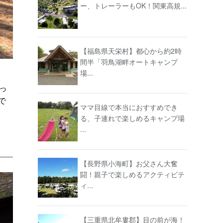
ー、トレーラーもOK！関東高規...
【福島県天栄村】都心から約2時
間半「羽鳥湖畔オートキャンプ
場...
っ
で
ママ目線で本当におすすめでき
る、子連れで楽しめるキャンプ場
...
【長野県小海町】お父さん大奮
闘！親子で楽しめるアクティビテ
ィ...
【三重県北牟婁郡】目の前が海！