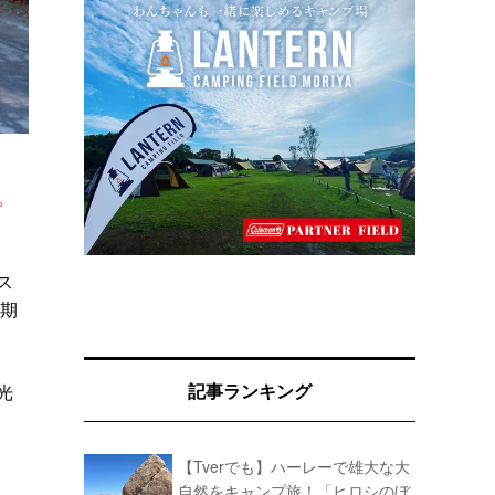
。
ス
雑期
記事ランキング
光
【Tverでも】ハーレーで雄大な大
自然をキャンプ旅！「ヒロシのぼ