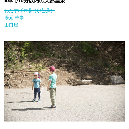
■車で10分以内の天然温泉
わたすげの湯（水芭蕉）
湯元 華亭
山口屋