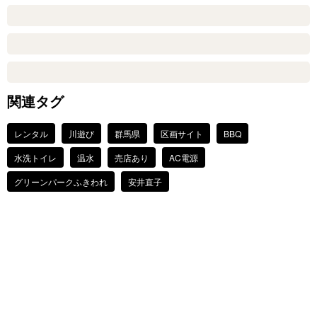
関連タグ
レンタル
川遊び
群馬県
区画サイト
BBQ
水洗トイレ
温水
売店あり
AC電源
グリーンパークふきわれ
安井直子