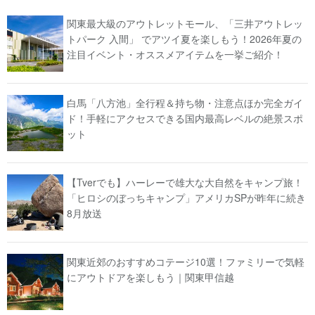
関東最大級のアウトレットモール、「三井アウトレッ
トパーク 入間」 でアツイ夏を楽しもう！2026年夏の
注目イベント・オススメアイテムを一挙ご紹介！
白馬「八方池」全行程＆持ち物・注意点ほか完全ガイ
ド！手軽にアクセスできる国内最高レベルの絶景スポ
ット
【Tverでも】ハーレーで雄大な大自然をキャンプ旅！
「ヒロシのぼっちキャンプ」アメリカSPが昨年に続き
8月放送
関東近郊のおすすめコテージ10選！ファミリーで気軽
にアウトドアを楽しもう｜関東甲信越