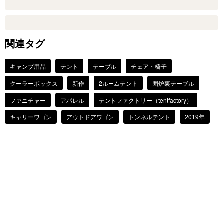
関連タグ
キャンプ用品
テント
テーブル
チェア・椅子
クーラーボックス
新作
2ルームテント
囲炉裏テーブル
ファニチャー
アパレル
テントファクトリー（tentfactory）
キャリーワゴン
アウトドアワゴン
トンネルテント
2019年