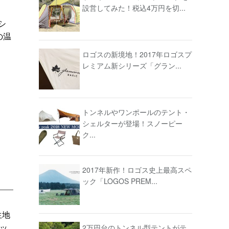
設営してみた！税込4万円を切...
シ
の温
ロゴスの新境地！2017年ロゴスプ
レミアム新シリーズ「グラン...
トンネルやワンポールのテント・
シェルターが登場！スノーピー
ク...
2017年新作！ロゴス史上最高スペ
ック「LOGOS PREM...
生地
ッ
2万円台のトンネル型テントがテ