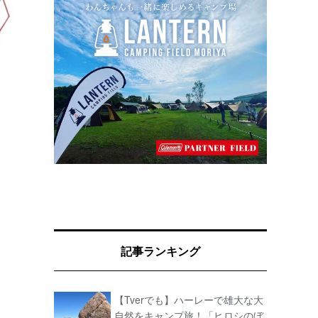
記事ランキング
【Tverでも】ハーレーで雄大な大
自然をキャンプ旅！「ヒロシのぼ