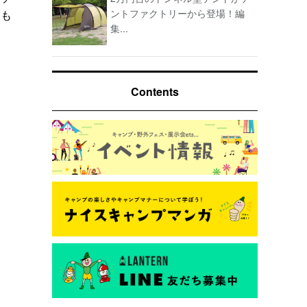
ントファクトリーから登場！編
にも
集...
Contents