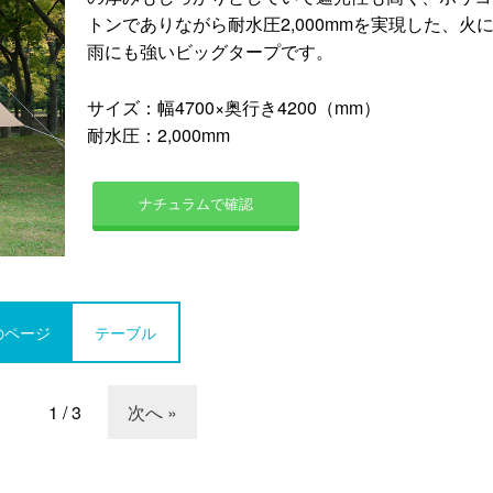
トンでありながら耐水圧2,000mmを実現した、火
雨にも強いビッグタープです。
サイズ：幅4700×奥行き4200（mm）
耐水圧：2,000mm
ナチュラムで確認
のページ
テーブル
1 / 3
次へ »