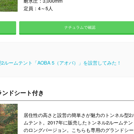
耐水圧：3,000mm
定員：4～5人
ナチュラムで確認
2ルームテント「AOBA 5（アオバ）」を設営してみた！
ランドシート付き
居住性の高さと設営の簡単さが魅力のトンネル型2
ムテント。2017年に販売したトンネル2ルームテン
のロングバージョン。こちらも専用のグランドシー