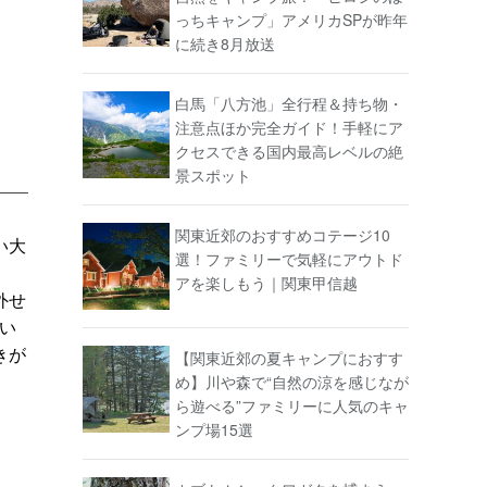
っちキャンプ」アメリカSPが昨年
に続き8月放送
白馬「八方池」全行程＆持ち物・
注意点ほか完全ガイド！手軽にア
クセスできる国内最高レベルの絶
景スポット
関東近郊のおすすめコテージ10
い大
選！ファミリーで気軽にアウトド
アを楽しもう｜関東甲信越
外せ
い
きが
【関東近郊の夏キャンプにおすす
め】川や森で“自然の涼を感じなが
ら遊べる”ファミリーに人気のキャ
ンプ場15選