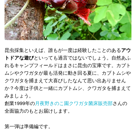
昆虫採集といえば、誰もが一度は経験したことのある
アウ
トドアな遊び
といっても過言ではないでしょう。自然あふ
れるキャンプフィールドはまさに昆虫の宝庫です。カブト
ムシやクワガタが最も活発に動き回る夏に、カブトムシや
クワガタを捕まえて大喜びしたなんて思い出ありません
か？今度は子供と一緒にカブトムシ、クワガタを捕まえて
みましょう。
創業1999年の
月夜野きのこ園クワガタ菌床販売部
さんの
全面協力のもとお届けします。
第一弾は準備編です。