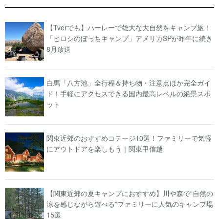
【Tverでも】ハーレーで雄大な大自然をキャンプ旅！
「ヒロシのぼっちキャンプ」アメリカSPが昨年に続き
8月放送
白馬「八方池」全行程＆持ち物・注意点ほか完全ガイ
ド！手軽にアクセスできる国内最高レベルの絶景スポ
ット
関東近郊のおすすめコテージ10選！ファミリーで気軽
にアウトドアを楽しもう｜関東甲信越
【関東近郊の夏キャンプにおすすめ】川や森で“自然の
涼を感じながら遊べる”ファミリーに人気のキャンプ場
15選