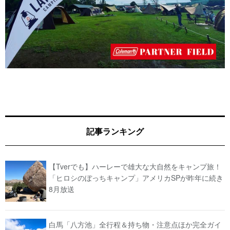
記事ランキング
【Tverでも】ハーレーで雄大な大自然をキャンプ旅！
「ヒロシのぼっちキャンプ」アメリカSPが昨年に続き
8月放送
白馬「八方池」全行程＆持ち物・注意点ほか完全ガイ