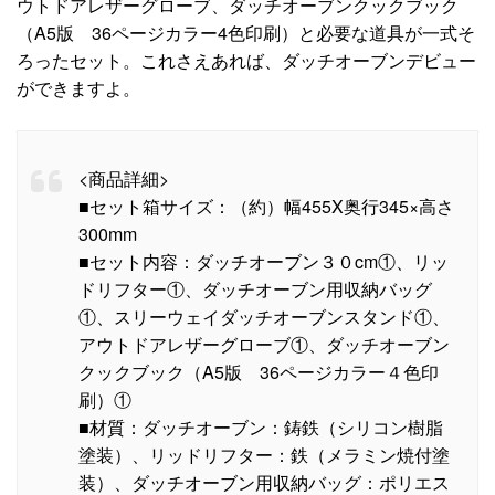
ウトドアレザーグローブ、ダッチオーブンクックブック
（A5版 36ページカラー4色印刷）と必要な道具が一式そ
ろったセット。これさえあれば、ダッチオーブンデビュー
ができますよ。
<商品詳細>
■セット箱サイズ：（約）幅455X奥行345×高さ
300mm
■セット内容：ダッチオーブン３０cm①、リッ
ドリフター①、ダッチオーブン用収納バッグ
①、スリーウェイダッチオーブンスタンド①、
アウトドアレザーグローブ①、ダッチオーブン
クックブック（A5版 36ページカラー４色印
刷）①
■材質：ダッチオーブン：鋳鉄（シリコン樹脂
塗装）、リッドリフター：鉄（メラミン焼付塗
装）、ダッチオーブン用収納バッグ：ポリエス