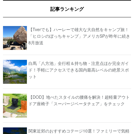
記事ランキング
【Tverでも】ハーレーで雄大な大自然をキャンプ旅！
「ヒロシのぼっちキャンプ」アメリカSPが昨年に続き
8月放送
白馬「八方池」全行程＆持ち物・注意点ほか完全ガイ
ド！手軽にアクセスできる国内最高レベルの絶景スポ
ット
【DOD】地べたスタイルの腰痛を解決！超軽量アウト
ドア座椅子「スーパージベータチェア」をチェック
関東近郊のおすすめコテージ10選！ファミリーで気軽