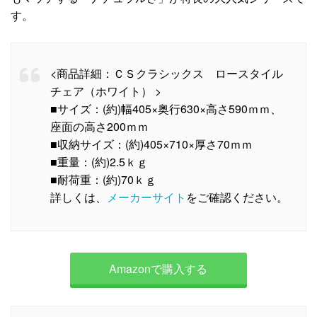
す。
<商品詳細：ＣＳクラシックス ロースタイル
チェア（ホワイト） >
■サイズ：(約)幅405×奥行630×高さ590ｍｍ、
座面の高さ200ｍｍ
■収納サイズ：(約)405×710×厚さ70ｍｍ
■重量：(約)2.5ｋｇ
■耐荷重：(約)70ｋｇ
詳しくは、
メーカーサイト
をご確認ください。
Amazonで購入する