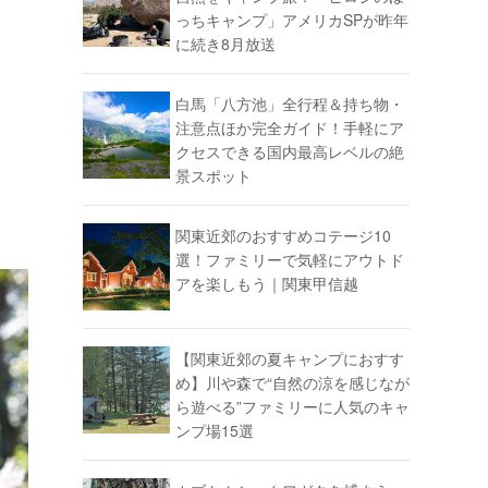
っちキャンプ」アメリカSPが昨年
に続き8月放送
白馬「八方池」全行程＆持ち物・
注意点ほか完全ガイド！手軽にア
クセスできる国内最高レベルの絶
景スポット
関東近郊のおすすめコテージ10
選！ファミリーで気軽にアウトド
アを楽しもう｜関東甲信越
【関東近郊の夏キャンプにおすす
め】川や森で“自然の涼を感じなが
ら遊べる”ファミリーに人気のキャ
ンプ場15選