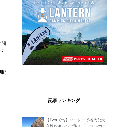
の間
ック
期間
記事ランキング
【Tverでも】ハーレーで雄大な大
自然をキャンプ旅！「ヒロシのぼ