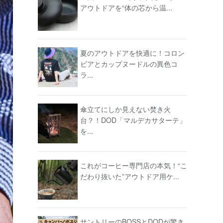
アウトドアを“体の芯から温...
夏のアウトドアを快適に！コロン
ビアとカップヌードルの異色コ
ラ...
傘立てにしか見えない焚き火
台？！DOD「マルデカサターテ」
を...
これがコーヒー専門店の本気！“こ
だわり抜いた”アウトドア用ケ...
サントリーのBOSSとDODが驚き