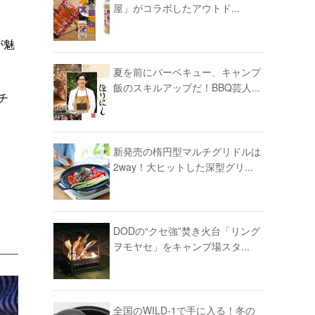
屋」がコラボしたアウトド...
が魅
夏を前にバーベキュー、キャンプ
飯のスキルアップだ！BBQ芸人...
チ
新発売の楕円型マルチグリドルは
2way！大ヒットした深型グリ...
DODの“クセ強”焚き火台「リング
ヲモヤセ」をキャンプ場スタ...
全国のWILD-1で手に入る！冬の