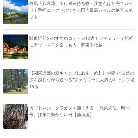
白馬「八方池」全行程＆持ち物・注意点ほか完全ガイ
ド！手軽にアクセスできる国内最高レベルの絶景スポ
ット
関東近郊のおすすめコテージ10選！ファミリーで気軽
にアウトドアを楽しもう｜関東甲信越
【関東近郊の夏キャンプにおすすめ】川や森で“自然の
涼を感じながら遊べる”ファミリーに人気のキャンプ場
15選
カブトムシ、クワガタを捕まえる！ 採集方法、時間
帯、採集に向かない日【捕獲編】