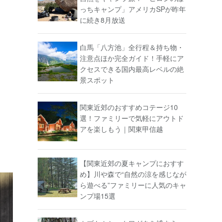
っちキャンプ」アメリカSPが昨年
に続き8月放送
白馬「八方池」全行程＆持ち物・
注意点ほか完全ガイド！手軽にア
クセスできる国内最高レベルの絶
景スポット
関東近郊のおすすめコテージ10
選！ファミリーで気軽にアウトド
アを楽しもう｜関東甲信越
【関東近郊の夏キャンプにおすす
め】川や森で“自然の涼を感じなが
ら遊べる”ファミリーに人気のキャ
ンプ場15選