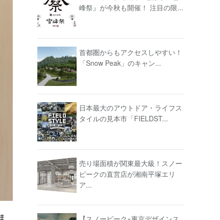
峰祭』が今秋も開催！ 注目の限...
首都圏からもアクセスしやすい！
「Snow Peak」のキャン...
日本最大のアウトドア・ライフス
タイルの見本市「FIELDST...
売り場面積が関東最大級！スノー
ピークの直営店が湘南平塚エリ
ア...
ま
【スノーピーク×東京デザインス