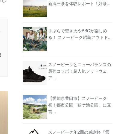
新潟三条を体験レポート！好条...
手ぶらで焚き火やBBQが楽しめ
ー
る！ スノーピーク昭島アウトド...
限
スノーピークとニューバランスの
最強コラボ！超人気フットウェ
ア...
【愛知県豊田市】スノーピーク
初！都市公園「鞍ケ池公園」に直
営...
スノーピーク年2回の感謝祭『雪