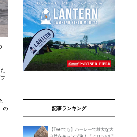
O
った
プフ
と
）」の
記事ランキング
【Tverでも】ハーレーで雄大な大
自然をキャンプ旅！「ヒロシのぼ