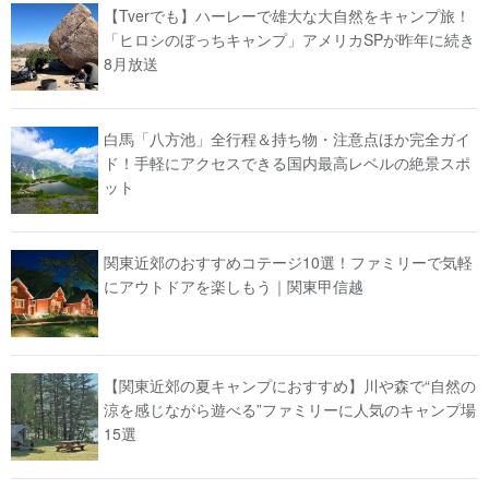
【Tverでも】ハーレーで雄大な大自然をキャンプ旅！
「ヒロシのぼっちキャンプ」アメリカSPが昨年に続き
8月放送
白馬「八方池」全行程＆持ち物・注意点ほか完全ガイ
ド！手軽にアクセスできる国内最高レベルの絶景スポ
ット
関東近郊のおすすめコテージ10選！ファミリーで気軽
にアウトドアを楽しもう｜関東甲信越
【関東近郊の夏キャンプにおすすめ】川や森で“自然の
涼を感じながら遊べる”ファミリーに人気のキャンプ場
15選