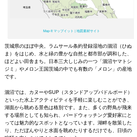
Map-It マップイット | 地図素材サイト
茨城県のほぼ中央。ラムサール条約登録湿地の涸沼（ひぬ
ま）をはじめ、水と緑の豊かな自然と都市部が調和した、
ほどよい田舎まち。日本三大しじみの一つ「涸沼ヤマトシ
ジミ」やメロン王国茨城の中でも有数の「メロン」の産地
です。
涸沼では、カヌーやSUP（スタンドアップパドルボード）
といった水上アクティビティを手軽に楽しむことができ、
湖面から眺める景色は格別です。また、多くの野鳥が飛来
する場所としても知られ、バードウォッチング愛好家にと
っては魅力的なスポットとなっています。湖畔を散策した
り、ただぼんやりと水面を眺めたりするだけでも、日頃の