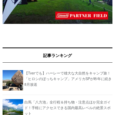
記事ランキング
【Tverでも】ハーレーで雄大な大自然をキャンプ旅！
「ヒロシのぼっちキャンプ」アメリカSPが昨年に続き
8月放送
白馬「八方池」全行程＆持ち物・注意点ほか完全ガイ
ド！手軽にアクセスできる国内最高レベルの絶景スポ
ット