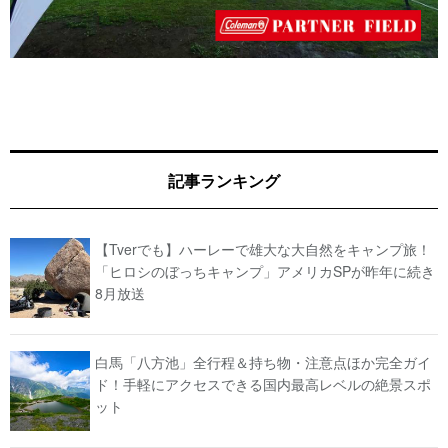
記事ランキング
【Tverでも】ハーレーで雄大な大自然をキャンプ旅！
「ヒロシのぼっちキャンプ」アメリカSPが昨年に続き
8月放送
白馬「八方池」全行程＆持ち物・注意点ほか完全ガイ
ド！手軽にアクセスできる国内最高レベルの絶景スポ
ット