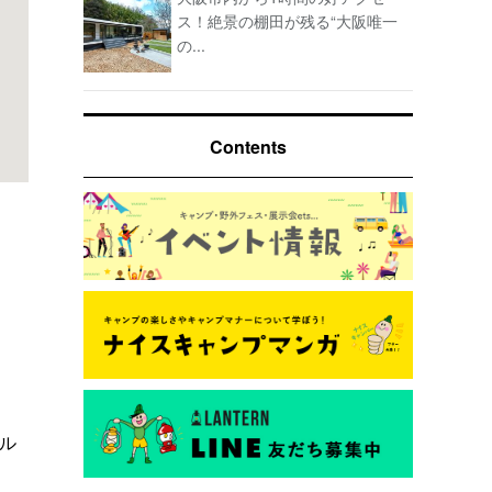
ス！絶景の棚田が残る“大阪唯一
の...
Contents
ル