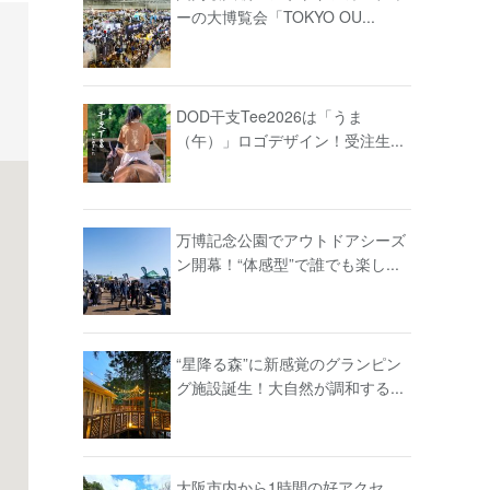
ーの大博覧会「TOKYO OU...
DOD干支Tee2026は「うま
（午）」ロゴデザイン！受注生...
万博記念公園でアウトドアシーズ
ン開幕！“体感型”で誰でも楽し...
“星降る森”に新感覚のグランピン
グ施設誕生！大自然が調和する...
大阪市内から1時間の好アクセ