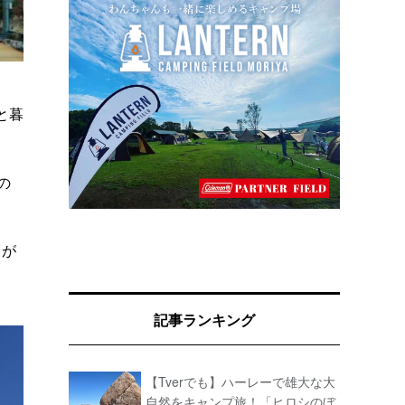
と暮
の
』が
記事ランキング
【Tverでも】ハーレーで雄大な大
自然をキャンプ旅！「ヒロシのぼ