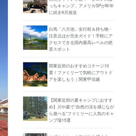
っちキャンプ」アメリカSPが昨年
に続き8月放送
白馬「八方池」全行程＆持ち物・
注意点ほか完全ガイド！手軽にア
クセスできる国内最高レベルの絶
景スポット
関東近郊のおすすめコテージ10
選！ファミリーで気軽にアウトド
アを楽しもう｜関東甲信越
【関東近郊の夏キャンプにおすす
め】川や森で“自然の涼を感じなが
ら遊べる”ファミリーに人気のキャ
ンプ場15選