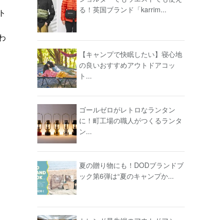
る！英国ブランド「karrim...
ト
わ
【キャンプで快眠したい】寝心地
の良いおすすめアウトドアコッ
ト...
ゴールゼロがレトロなランタン
に！町工場の職人がつくるランタ
ン...
夏の贈り物にも！DODブランドブ
ック第6弾は“夏のキャンプか...