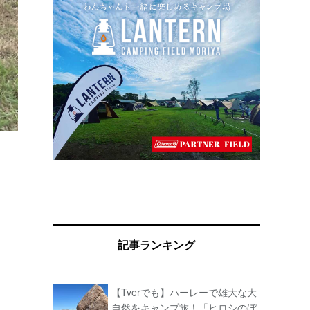
記事ランキング
【Tverでも】ハーレーで雄大な大
自然をキャンプ旅！「ヒロシのぼ