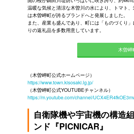
開の桜が鍋田川堤防いっぱいに咲き誇り、約4k
温暖な気候と清涼な木曽川の水により、トマト、
は木曽岬町が誇るブランドへと発展しました。
また、産業も盛んであり、町には「ものづくり」
りの返礼品を多数用意しています。
木曽岬
（木曽岬町公式ホームページ）
https://www.town.kisosaki.lg.jp/
（木曽岬町公式YOUTUBEチャンネル）
https://m.youtube.com/channel/UCX4ER4fkOE3
自衛隊機や宇宙機の構造
ンド『PICNICAR』