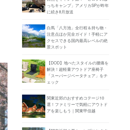
っちキャンプ」アメリカSPが昨年
に続き8月放送
白馬「八方池」全行程＆持ち物・
注意点ほか完全ガイド！手軽にア
クセスできる国内最高レベルの絶
景スポット
【DOD】地べたスタイルの腰痛を
解決！超軽量アウトドア座椅子
「スーパージベータチェア」をチ
ェック
関東近郊のおすすめコテージ10
選！ファミリーで気軽にアウトド
アを楽しもう｜関東甲信越