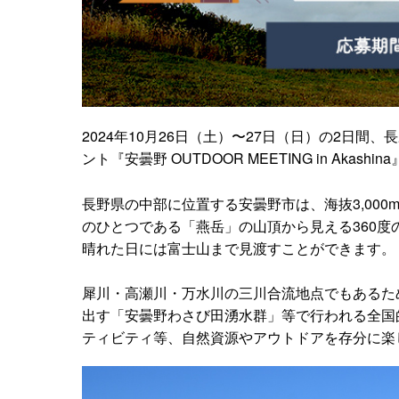
2024年10月26日（土）〜27日（日）の2日
ント『安曇野 OUTDOOR MEETING in Akash
長野県の中部に位置する安曇野市は、海抜3,00
のひとつである「燕岳」の山頂から見える360
晴れた日には富士山まで見渡すことができます。
犀川・高瀬川・万水川の三川合流地点でもあるた
出す「安曇野わさび田湧水群」等で行われる全国
ティビティ等、自然資源やアウトドアを存分に楽