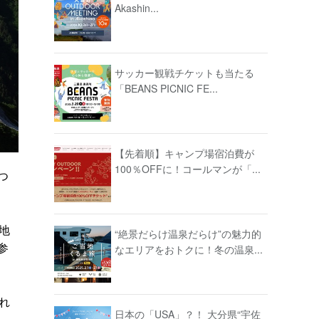
Akashin...
サッカー観戦チケットも当たる
「BEANS PICNIC FE...
【先着順】キャンプ場宿泊費が
100％OFFに！コールマンが「...
つ
地
“絶景だらけ温泉だらけ”の魅力的
参
なエリアをおトクに！冬の温泉...
れ
日本の「USA」？！ 大分県“宇佐