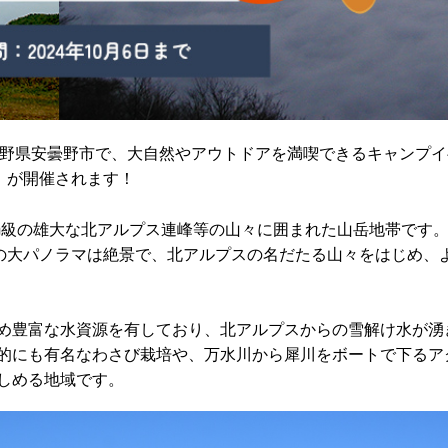
間、長野県安曇野市で、大自然やアウトドアを満喫できるキャンプ
ina』が開催されます！
0m級の雄大な北アルプス連峰等の山々に囲まれた山岳地帯です
度の大パノラマは絶景で、北アルプスの名だたる山々をはじめ、
め豊富な水資源を有しており、北アルプスからの雪解け水が湧
的にも有名なわさび栽培や、万水川から犀川をボートで下るア
しめる地域です。