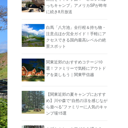
っちキャンプ」アメリカSPが昨年
に続き8月放送
白馬「八方池」全行程＆持ち物・
注意点ほか完全ガイド！手軽にア
クセスできる国内最高レベルの絶
景スポット
関東近郊のおすすめコテージ10
選！ファミリーで気軽にアウトド
アを楽しもう｜関東甲信越
【関東近郊の夏キャンプにおすす
め】川や森で“自然の涼を感じなが
ら遊べる”ファミリーに人気のキャ
ンプ場15選