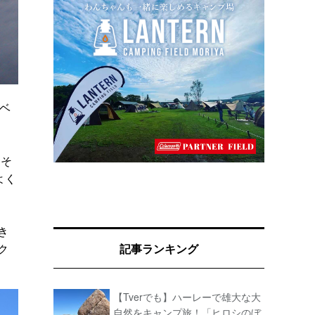
イベ
。そ
よく
き
ク
記事ランキング
【Tverでも】ハーレーで雄大な大
自然をキャンプ旅！「ヒロシのぼ