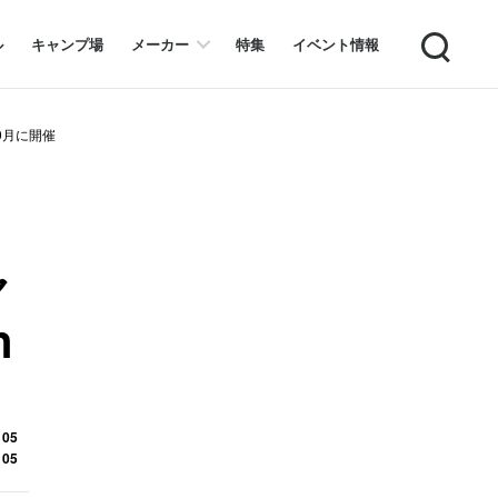
Search
ル
キャンプ場
メーカー
特集
イベント情報
10月に開催
ャ
n
 05
 05