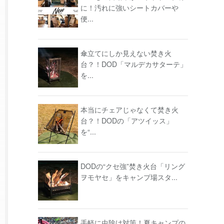
に！汚れに強いシートカバーや
便...
傘立てにしか見えない焚き火
台？！DOD「マルデカサターテ」
を...
本当にチェアじゃなくて焚き火
台？！DODの「アツイッス」
を“...
DODの“クセ強”焚き火台「リング
ヲモヤセ」をキャンプ場スタ...
手軽に虫除け対策！夏キャンプの