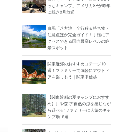
っちキャンプ」アメリカSPが昨年
に続き8月放送
白馬「八方池」全行程＆持ち物・
注意点ほか完全ガイド！手軽にア
クセスできる国内最高レベルの絶
景スポット
関東近郊のおすすめコテージ10
選！ファミリーで気軽にアウトド
アを楽しもう｜関東甲信越
【関東近郊の夏キャンプにおすす
め】川や森で“自然の涼を感じなが
ら遊べる”ファミリーに人気のキャ
ンプ場15選