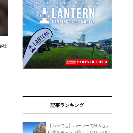
会社
記事ランキング
【Tverでも】ハーレーで雄大な大
自然をキャンプ旅！「ヒロシのぼ