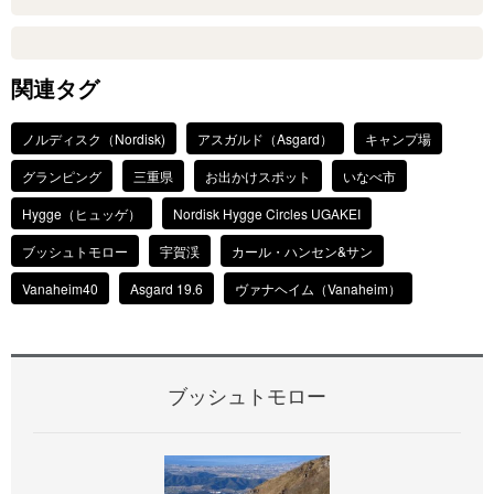
関連タグ
ノルディスク（Nordisk)
アスガルド（Asgard）
キャンプ場
グランピング
三重県
お出かけスポット
いなべ市
Hygge（ヒュッゲ）
Nordisk Hygge Circles UGAKEI
ブッシュトモロー
宇賀渓
カール・ハンセン&サン
Vanaheim40
Asgard 19.6
ヴァナヘイム（Vanaheim）
ブッシュトモロー