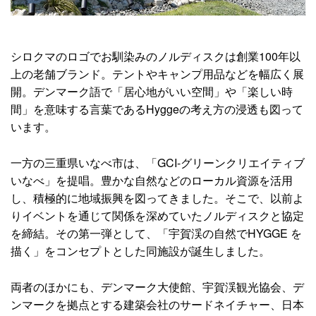
シロクマのロゴでお馴染みのノルディスクは創業100年以
上の老舗ブランド。テントやキャンプ用品などを幅広く展
開。デンマーク語で「居心地がいい空間」や「楽しい時
間」を意味する言葉であるHyggeの考え方の浸透も図って
います。
一方の三重県いなべ市は、「GCI-グリーンクリエイティブ
いなべ」を提唱。豊かな自然などのローカル資源を活用
し、積極的に地域振興を図ってきました。そこで、以前よ
りイベントを通じて関係を深めていたノルディスクと協定
を締結。その第一弾として、「宇賀渓の自然でHYGGE を
描く」をコンセプトとした同施設が誕生しました。
両者のほかにも、デンマーク⼤使館、宇賀渓観光協会、デ
ンマークを拠点とする建築会社のサードネイチャー、日本