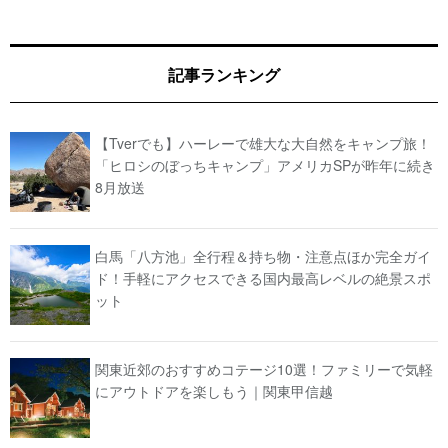
記事ランキング
【Tverでも】ハーレーで雄大な大自然をキャンプ旅！
「ヒロシのぼっちキャンプ」アメリカSPが昨年に続き
8月放送
白馬「八方池」全行程＆持ち物・注意点ほか完全ガイ
ド！手軽にアクセスできる国内最高レベルの絶景スポ
ット
関東近郊のおすすめコテージ10選！ファミリーで気軽
にアウトドアを楽しもう｜関東甲信越