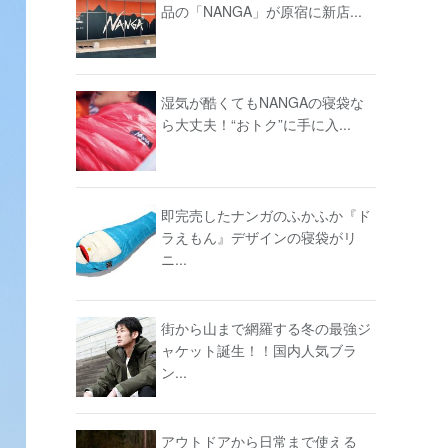
品の「NANGA」が原宿に新店...
湿気が酷くてもNANGAの寝袋な
ら大丈夫！“おトク”に手に入...
即完売したナンガのふかふか『ド
ラえもん』デザインの寝袋がリ
ニ...
街から山まで網羅する冬の最強ジ
ャケット誕生！！国内人気ブラ
ン...
アウトドアから日常まで使える