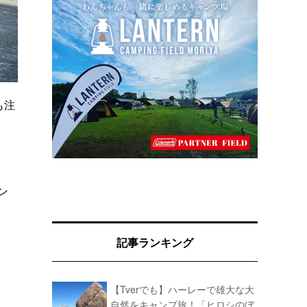
も注
ン
記事ランキング
【Tverでも】ハーレーで雄大な大
自然をキャンプ旅！「ヒロシのぼ