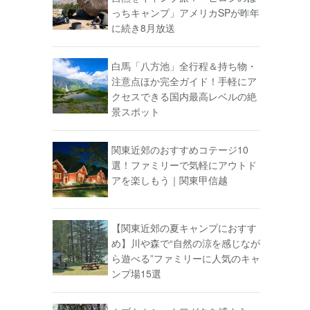
っちキャンプ」アメリカSPが昨年
に続き8月放送
白馬「八方池」全行程＆持ち物・
注意点ほか完全ガイド！手軽にア
クセスできる国内最高レベルの絶
景スポット
関東近郊のおすすめコテージ10
選！ファミリーで気軽にアウトド
アを楽しもう｜関東甲信越
【関東近郊の夏キャンプにおすす
め】川や森で“自然の涼を感じなが
ら遊べる”ファミリーに人気のキャ
ンプ場15選