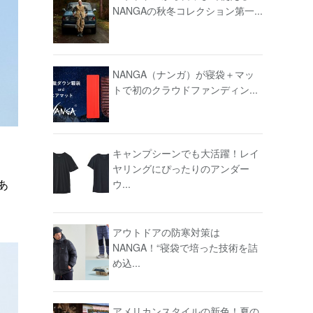
NANGAの秋冬コレクション第一...
NANGA（ナンガ）が寝袋＋マッ
トで初のクラウドファンディン...
キャンプシーンでも大活躍！レイ
ヤリングにぴったりのアンダー
あ
ウ...
アウトドアの防寒対策は
NANGA！“寝袋で培った技術を詰
め込...
アメリカンスタイルの新色！夏の