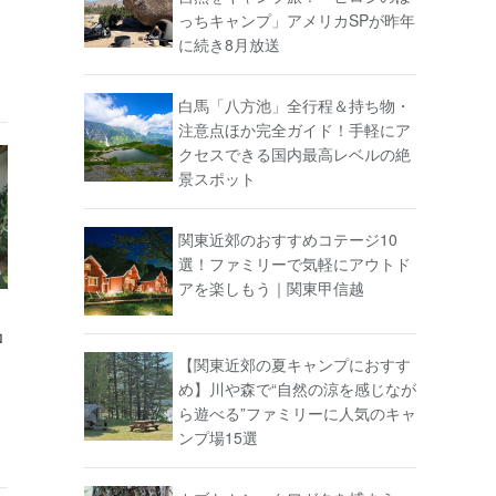
っちキャンプ」アメリカSPが昨年
に続き8月放送
白馬「八方池」全行程＆持ち物・
注意点ほか完全ガイド！手軽にア
クセスできる国内最高レベルの絶
景スポット
関東近郊のおすすめコテージ10
選！ファミリーで気軽にアウトド
アを楽しもう｜関東甲信越
ロ
【関東近郊の夏キャンプにおすす
め】川や森で“自然の涼を感じなが
ら遊べる”ファミリーに人気のキャ
ンプ場15選