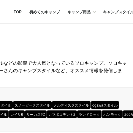
TOP
初めてのキャンプ
キャンプ用品
キャンプスタイ
ンネルなどの影響で大人気となっているソロキャンプ。ソロキャ
ーさんのキャンプスタイルなど、オススメ情報を発信しま
スタイル
スノーピークスタイル
ノルディスクスタイル
ogawaスタイル
イル
レイサ6
サーカスTC
カマボコテント2
ランドロック
ハンモック
200A