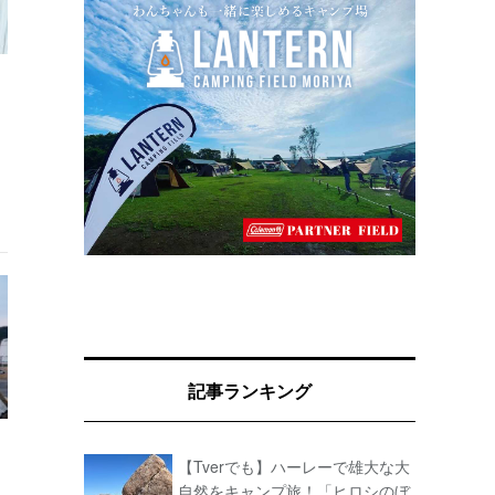
記事ランキング
【Tverでも】ハーレーで雄大な大
自然をキャンプ旅！「ヒロシのぼ