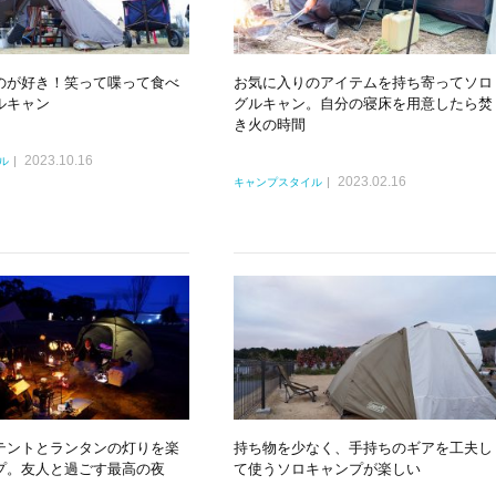
のが好き！笑って喋って食べ
お気に入りのアイテムを持ち寄ってソロ
ルキャン
グルキャン。自分の寝床を用意したら焚
き火の時間
2023.10.16
ル
2023.02.16
キャンプスタイル
テントとランタンの灯りを楽
持ち物を少なく、手持ちのギアを工夫し
プ。友人と過ごす最高の夜
て使うソロキャンプが楽しい