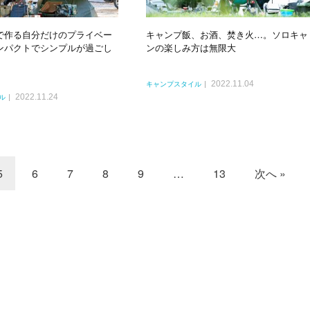
で作る自分だけのプライベー
キャンプ飯、お酒、焚き火…。ソロキャ
ンパクトでシンプルが過ごし
ンの楽しみ方は無限大
2022.11.04
キャンプスタイル
2022.11.24
ル
5
6
7
8
9
…
13
次へ »