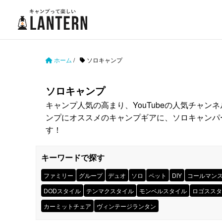
ホーム
/
ソロキャンプ
ソロキャンプ
キャンプ人気の高まり、YouTubeの人気チャ
ンプにオススメのキャンプギアに、ソロキャンパ
す！
キーワードで探す
ファミリー
グループ
デュオ
ソロ
ペット
DIY
コールマン
DODスタイル
テンマクスタイル
モンベルスタイル
ロゴススタ
カーミットチェア
ヴィンテージランタン