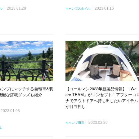
2023.01.20
2023.01.16
ル
キャンプスタイル
ャンプにマッチする自転車&装
【コールマン2023年新製品情報】「We
機能な搭載グッズも紹介
are TEAM」がコンセプト！アフターコ
ナでアウトドアへ持ち出したいアイテム
が目白押し
2023.01.08
2023.02.20
キャンプ用品
士