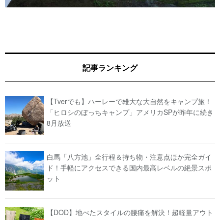
記事ランキング
【Tverでも】ハーレーで雄大な大自然をキャンプ旅！
「ヒロシのぼっちキャンプ」アメリカSPが昨年に続き
8月放送
白馬「八方池」全行程＆持ち物・注意点ほか完全ガイ
ド！手軽にアクセスできる国内最高レベルの絶景スポ
ット
【DOD】地べたスタイルの腰痛を解決！超軽量アウト