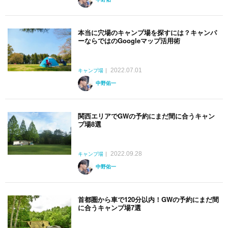
本当に穴場のキャンプ場を探すには？キャンパ
ーならではのGoogleマップ活用術
2022.07.01
キャンプ場
中野佑一
関西エリアでGWの予約にまだ間に合うキャン
プ場8選
2022.09.28
キャンプ場
中野佑一
首都圏から車で120分以内！GWの予約にまだ間
に合うキャンプ場7選