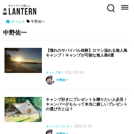
Search
Menu
ホーム
/
中野佑一
中野佑一
【憧れのサバイバル体験】ロマン溢れる無人島
キャンプ！キャンプが可能な無人島6選
2022.09.28
キャンプ場
中野佑一
キャンプ好きにプレゼントを贈りたい人必見！
キャンパーがもらって本当に嬉しいプレゼント
の選び方とは？
2022.07.01
キャンプノウハウ
中野佑一