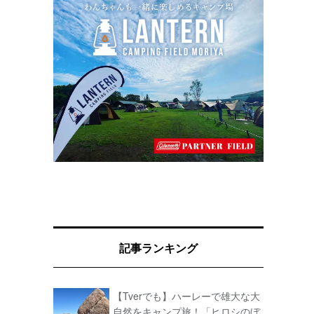
記事ランキング
【Tverでも】ハーレーで雄大な大
自然をキャンプ旅！「ヒロシのぼ