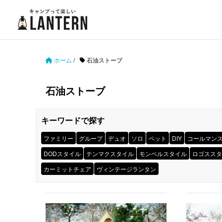
ホーム
/
石油ストーブ
石油ストーブ
キーワードで探す
ファミリー
グループ
デュオ
ソロ
ペット
DIY
コールマン
DODスタイル
テンマクスタイル
モンベルスタイル
ロゴススタ
カーミットチェア
ヴィンテージランタン