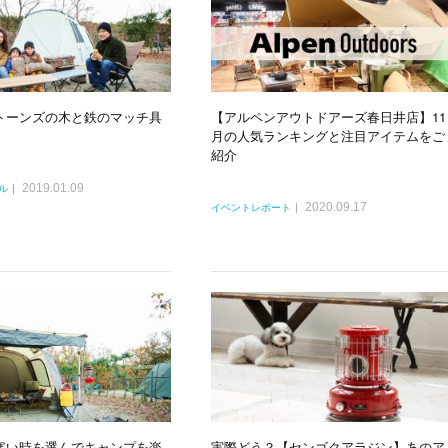
トーンズの木と鉄のマッチ具
【アルペンアウトドアーズ春日井店】11
月の人気ランキングと注目アイテムをご
紹介
2019.01.09
ル
2020.09.17
イベントレポート
寒い時を選んでキャンプを楽
実際どう？【センゴクアラジン】あのア