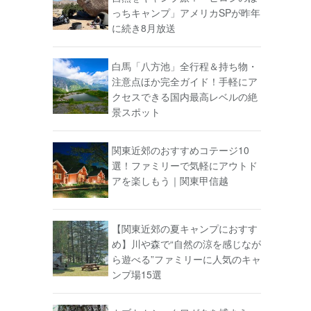
っちキャンプ」アメリカSPが昨年
に続き8月放送
白馬「八方池」全行程＆持ち物・
注意点ほか完全ガイド！手軽にア
クセスできる国内最高レベルの絶
景スポット
関東近郊のおすすめコテージ10
選！ファミリーで気軽にアウトド
アを楽しもう｜関東甲信越
【関東近郊の夏キャンプにおすす
め】川や森で“自然の涼を感じなが
ら遊べる”ファミリーに人気のキャ
ンプ場15選