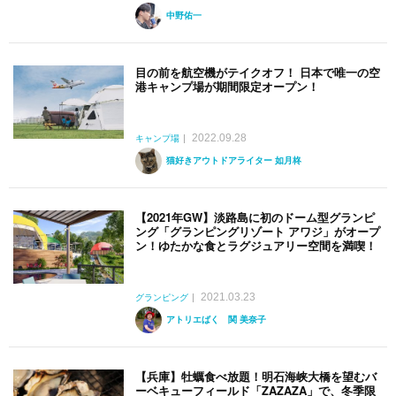
中野佑一
目の前を航空機がテイクオフ！ 日本で唯一の空
港キャンプ場が期間限定オープン！
2022.09.28
キャンプ場
猫好きアウトドアライター 如月柊
【2021年GW】淡路島に初のドーム型グランピ
ング「グランピングリゾート アワジ」がオープ
ン！ゆたかな食とラグジュアリー空間を満喫！
2021.03.23
グランピング
アトリエばく 関 美奈子
【兵庫】牡蠣食べ放題！明石海峡大橋を望むバ
ーベキューフィールド「ZAZAZA」で、冬季限