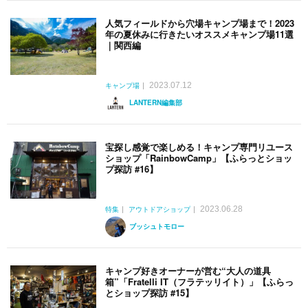
人気フィールドから穴場キャンプ場まで！2023
年の夏休みに行きたいオススメキャンプ場11選
｜関西編
2023.07.12
キャンプ場
LANTERN編集部
宝探し感覚で楽しめる！キャンプ専門リユース
ショップ「RainbowCamp」【ふらっとショッ
プ探訪 #16】
2023.06.28
特集
アウトドアショップ
ブッシュトモロー
キャンプ好きオーナーが営む“大人の道具
箱”「Fratelli IT（フラテッリイト）」【ふらっ
とショップ探訪 #15】