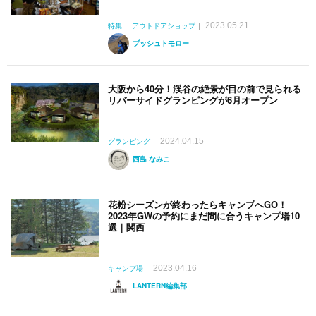
2023.05.21
特集
アウトドアショップ
ブッシュトモロー
大阪から40分！渓谷の絶景が目の前で見られる
リバーサイドグランピングが6月オープン
2024.04.15
グランピング
西島 なみこ
花粉シーズンが終わったらキャンプへGO！
2023年GWの予約にまだ間に合うキャンプ場10
選｜関西
2023.04.16
キャンプ場
LANTERN編集部