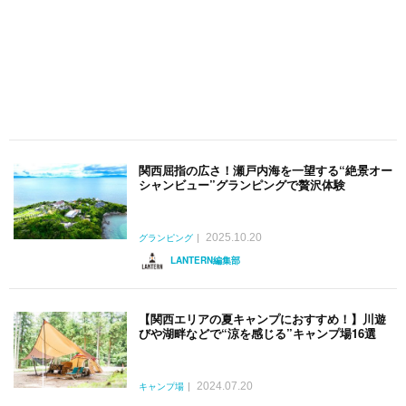
関西屈指の広さ！瀬戸内海を一望する“絶景オー
シャンビュー”グランピングで贅沢体験
2025.10.20
グランピング
LANTERN編集部
【関西エリアの夏キャンプにおすすめ！】川遊
びや湖畔などで“涼を感じる”キャンプ場16選
2024.07.20
キャンプ場