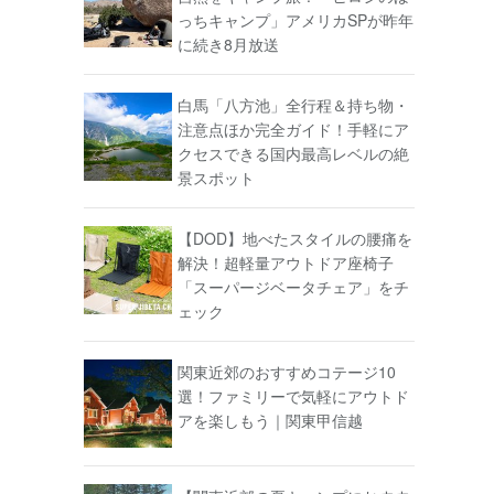
っちキャンプ」アメリカSPが昨年
に続き8月放送
白馬「八方池」全行程＆持ち物・
注意点ほか完全ガイド！手軽にア
クセスできる国内最高レベルの絶
景スポット
【DOD】地べたスタイルの腰痛を
解決！超軽量アウトドア座椅子
「スーパージベータチェア」をチ
ェック
関東近郊のおすすめコテージ10
選！ファミリーで気軽にアウトド
アを楽しもう｜関東甲信越