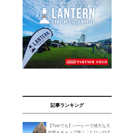
記事ランキング
【Tverでも】ハーレーで雄大な大
自然をキャンプ旅！「ヒロシのぼ