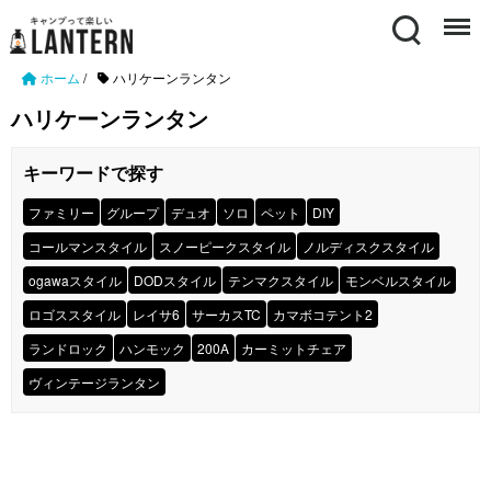
Search
Menu
ホーム
/
ハリケーンランタン
ハリケーンランタン
キーワードで探す
ファミリー
グループ
デュオ
ソロ
ペット
DIY
コールマンスタイル
スノーピークスタイル
ノルディスクスタイル
ogawaスタイル
DODスタイル
テンマクスタイル
モンベルスタイル
ロゴススタイル
レイサ6
サーカスTC
カマボコテント2
ランドロック
ハンモック
200A
カーミットチェア
ヴィンテージランタン