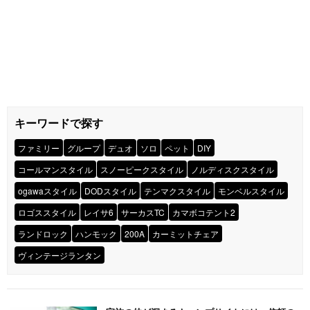
キーワードで探す
ファミリー
グループ
デュオ
ソロ
ペット
DIY
コールマンスタイル
スノーピークスタイル
ノルディスクスタイル
ogawaスタイル
DODスタイル
テンマクスタイル
モンベルスタイル
ロゴススタイル
レイサ6
サーカスTC
カマボコテント2
ランドロック
ハンモック
200A
カーミットチェア
ヴィンテージランタン