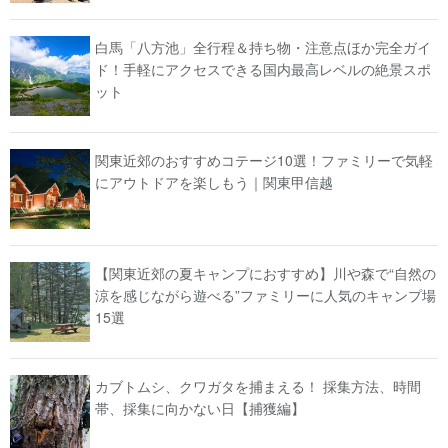
白馬「八方池」全行程＆持ち物・注意点ほか完全ガイ
ド！手軽にアクセスできる国内最高レベルの絶景スポ
ット
関東近郊のおすすめコテージ10選！ファミリーで気軽
にアウトドアを楽しもう｜関東甲信越
【関東近郊の夏キャンプにおすすめ】川や森で“自然の
涼を感じながら遊べる”ファミリーに人気のキャンプ場
15選
カブトムシ、クワガタを捕まえる！ 採集方法、時間
帯、採集に向かない日【捕獲編】