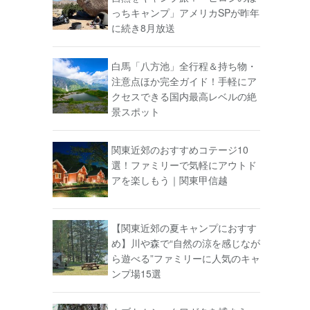
っちキャンプ」アメリカSPが昨年
に続き8月放送
白馬「八方池」全行程＆持ち物・
注意点ほか完全ガイド！手軽にア
クセスできる国内最高レベルの絶
景スポット
関東近郊のおすすめコテージ10
選！ファミリーで気軽にアウトド
アを楽しもう｜関東甲信越
【関東近郊の夏キャンプにおすす
め】川や森で“自然の涼を感じなが
ら遊べる”ファミリーに人気のキャ
ンプ場15選