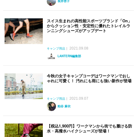
長井杏子
スイス生まれの高性能スポーツブランド「On」
からクッション性・安定性に優れたトレイルラ
ンニングシューズがアップデート
2021.09.08
キャンプ用品
LANTERN編集部
今秋の女子キャンプコーデはワークマンでおし
ゃれに可愛く！ 汚れにも雨にも強い新作が登場
2021.09.07
キャンプ用品
粕谷 麻衣
【税込1,900円】ワークマンから街でも履ける防
水・高撥水ハイクシューズが登場！