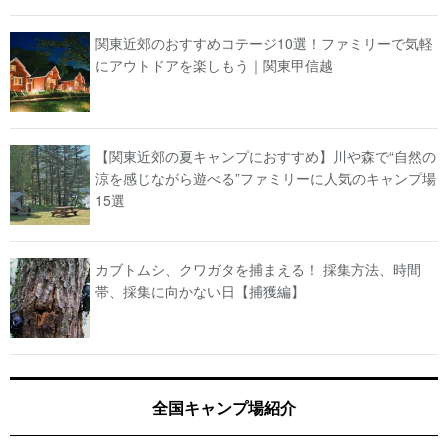
関東近郊のおすすめコテージ10選！ファミリーで気軽
にアウトドアを楽しもう｜関東甲信越
【関東近郊の夏キャンプにおすすめ】川や森で“自然の
涼を感じながら遊べる”ファミリーに人気のキャンプ場
15選
カブトムシ、クワガタを捕まえる！ 採集方法、時間
帯、採集に向かない日【捕獲編】
全国キャンプ場紹介