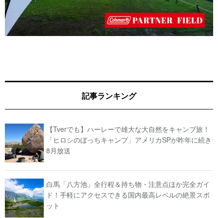
記事ランキング
【Tverでも】ハーレーで雄大な大自然をキャンプ旅！
「ヒロシのぼっちキャンプ」アメリカSPが昨年に続き
8月放送
白馬「八方池」全行程＆持ち物・注意点ほか完全ガイ
ド！手軽にアクセスできる国内最高レベルの絶景スポ
ット