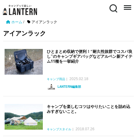
Search
Menu
ホーム
/
アイアンラック
アイアンラック
ひとまとめ収納で便利！“耐久性抜群でコスパ良
し”のキャンプギアバッグなどアルペン新アイテ
ム11種を一挙紹介
2025.02.18
キャンプ用品
LANTERN編集部
キャンプを楽しむコツはやりたいことを詰め込
みすぎないこと。
2018.07.26
キャンプスタイル