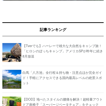
記事ランキング
【Tverでも】ハーレーで雄大な大自然をキャンプ旅！
「ヒロシのぼっちキャンプ」アメリカSPが昨年に続き
8月放送
白馬「八方池」全行程＆持ち物・注意点ほか完全ガイ
ド！手軽にアクセスできる国内最高レベルの絶景スポ
ット
【DOD】地べたスタイルの腰痛を解決！超軽量アウト
ドア座椅子「スーパージベータチェア」をチェック