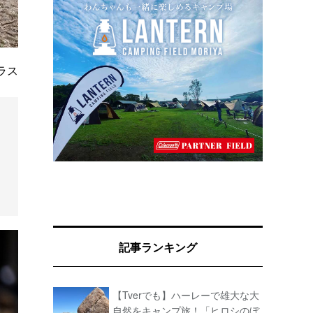
ラス
記事ランキング
【Tverでも】ハーレーで雄大な大
自然をキャンプ旅！「ヒロシのぼ