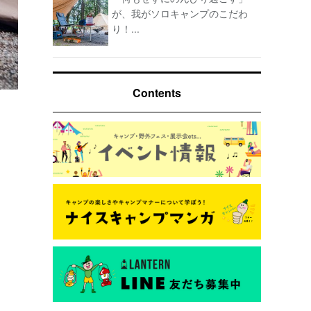
が、我がソロキャンプのこだわ
り！...
Contents