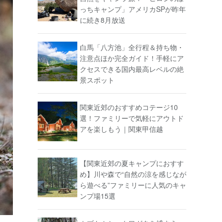
っちキャンプ」アメリカSPが昨年
に続き8月放送
白馬「八方池」全行程＆持ち物・
注意点ほか完全ガイド！手軽にア
クセスできる国内最高レベルの絶
景スポット
関東近郊のおすすめコテージ10
選！ファミリーで気軽にアウトド
アを楽しもう｜関東甲信越
【関東近郊の夏キャンプにおすす
め】川や森で“自然の涼を感じなが
ら遊べる”ファミリーに人気のキャ
ンプ場15選