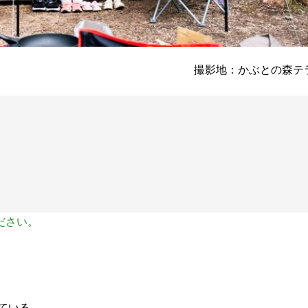
撮影地：かぶとの森テ
ださい。
ている