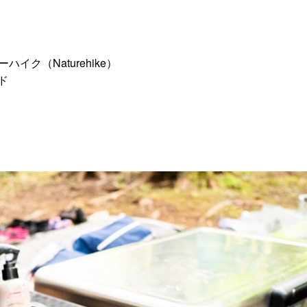
。
イク（Naturehike）
ド