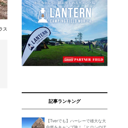
ラス
記事ランキング
【Tverでも】ハーレーで雄大な大
自然をキャンプ旅！「ヒロシのぼ