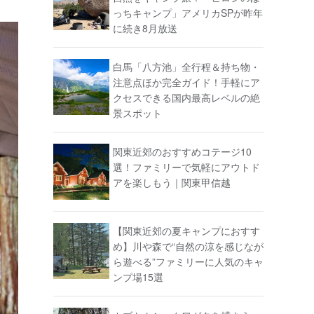
っちキャンプ」アメリカSPが昨年
に続き8月放送
白馬「八方池」全行程＆持ち物・
注意点ほか完全ガイド！手軽にア
クセスできる国内最高レベルの絶
景スポット
関東近郊のおすすめコテージ10
選！ファミリーで気軽にアウトド
アを楽しもう｜関東甲信越
【関東近郊の夏キャンプにおすす
め】川や森で“自然の涼を感じなが
ら遊べる”ファミリーに人気のキャ
ンプ場15選