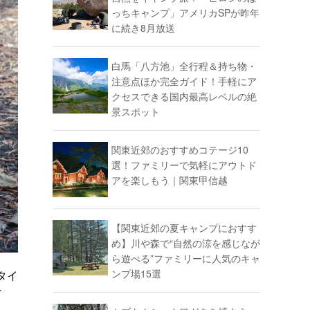
っちキャンプ」アメリカSPが昨年
に続き8月放送
白馬「八方池」全行程＆持ち物・
注意点ほか完全ガイド！手軽にア
クセスできる国内最高レベルの絶
景スポット
関東近郊のおすすめコテージ10
選！ファミリーで気軽にアウトド
アを楽しもう｜関東甲信越
【関東近郊の夏キャンプにおすす
め】川や森で“自然の涼を感じなが
ら遊べる”ファミリーに人気のキャ
ンプ場15選
タイ
す