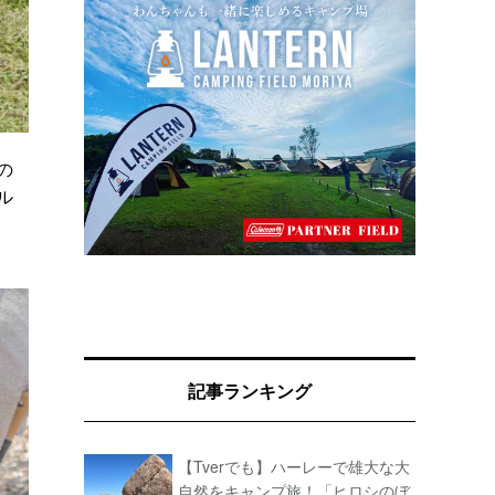
の
ル
記事ランキング
【Tverでも】ハーレーで雄大な大
自然をキャンプ旅！「ヒロシのぼ