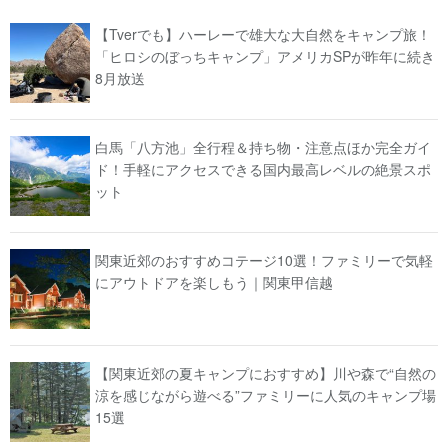
【Tverでも】ハーレーで雄大な大自然をキャンプ旅！
「ヒロシのぼっちキャンプ」アメリカSPが昨年に続き
8月放送
白馬「八方池」全行程＆持ち物・注意点ほか完全ガイ
ド！手軽にアクセスできる国内最高レベルの絶景スポ
ット
関東近郊のおすすめコテージ10選！ファミリーで気軽
にアウトドアを楽しもう｜関東甲信越
【関東近郊の夏キャンプにおすすめ】川や森で“自然の
涼を感じながら遊べる”ファミリーに人気のキャンプ場
15選