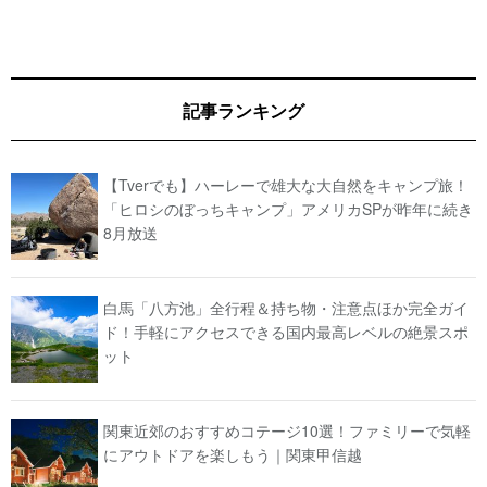
記事ランキング
【Tverでも】ハーレーで雄大な大自然をキャンプ旅！
「ヒロシのぼっちキャンプ」アメリカSPが昨年に続き
8月放送
白馬「八方池」全行程＆持ち物・注意点ほか完全ガイ
ド！手軽にアクセスできる国内最高レベルの絶景スポ
ット
関東近郊のおすすめコテージ10選！ファミリーで気軽
にアウトドアを楽しもう｜関東甲信越