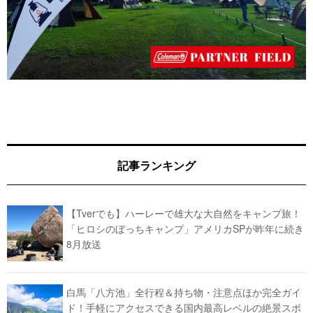
記事ランキング
【Tverでも】ハーレーで雄大な大自然をキャンプ旅！
「ヒロシのぼっちキャンプ」アメリカSPが昨年に続き
8月放送
白馬「八方池」全行程＆持ち物・注意点ほか完全ガイ
ド！手軽にアクセスできる国内最高レベルの絶景スポ