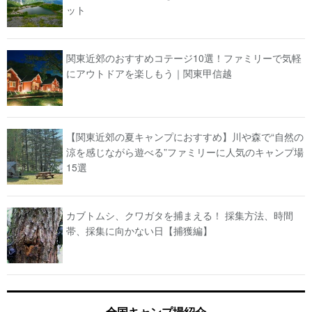
ット
関東近郊のおすすめコテージ10選！ファミリーで気軽
にアウトドアを楽しもう｜関東甲信越
【関東近郊の夏キャンプにおすすめ】川や森で“自然の
涼を感じながら遊べる”ファミリーに人気のキャンプ場
15選
カブトムシ、クワガタを捕まえる！ 採集方法、時間
帯、採集に向かない日【捕獲編】
全国キャンプ場紹介