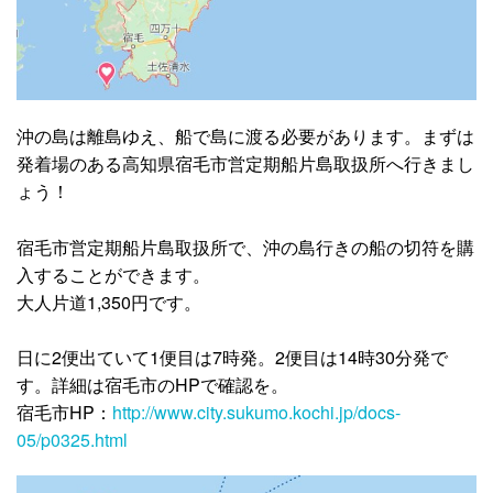
沖の島は離島ゆえ、船で島に渡る必要があります。まずは
発着場のある高知県宿毛市営定期船片島取扱所へ行きまし
ょう！
宿毛市営定期船片島取扱所で、沖の島行きの船の切符を購
入することができます。
大人片道1,350円です。
日に2便出ていて1便目は7時発。2便目は14時30分発で
す。詳細は宿毛市のHPで確認を。
宿毛市HP：
http://www.city.sukumo.kochi.jp/docs-
05/p0325.html