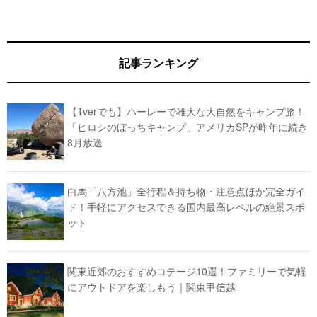
記事ランキング
【Tverでも】ハーレーで雄大な大自然をキャンプ旅！
「ヒロシのぼっちキャンプ」アメリカSPが昨年に続き
8月放送
白馬「八方池」全行程＆持ち物・注意点ほか完全ガイ
ド！手軽にアクセスできる国内最高レベルの絶景スポ
ット
関東近郊のおすすめコテージ10選！ファミリーで気軽
にアウトドアを楽しもう｜関東甲信越