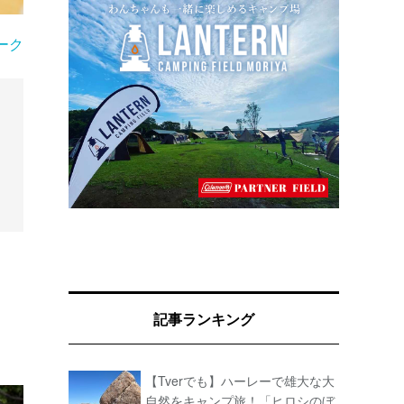
ーク
記事ランキング
【Tverでも】ハーレーで雄大な大
自然をキャンプ旅！「ヒロシのぼ