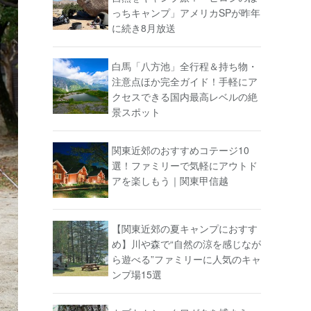
っちキャンプ」アメリカSPが昨年
に続き8月放送
白馬「八方池」全行程＆持ち物・
注意点ほか完全ガイド！手軽にア
クセスできる国内最高レベルの絶
景スポット
関東近郊のおすすめコテージ10
選！ファミリーで気軽にアウトド
アを楽しもう｜関東甲信越
【関東近郊の夏キャンプにおすす
め】川や森で“自然の涼を感じなが
ら遊べる”ファミリーに人気のキャ
ンプ場15選