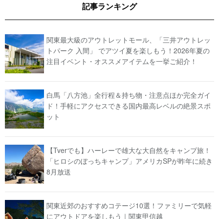
記事ランキング
関東最大級のアウトレットモール、「三井アウトレッ
トパーク 入間」 でアツイ夏を楽しもう！2026年夏の
注目イベント・オススメアイテムを一挙ご紹介！
白馬「八方池」全行程＆持ち物・注意点ほか完全ガイ
ド！手軽にアクセスできる国内最高レベルの絶景スポ
ット
【Tverでも】ハーレーで雄大な大自然をキャンプ旅！
「ヒロシのぼっちキャンプ」アメリカSPが昨年に続き
8月放送
関東近郊のおすすめコテージ10選！ファミリーで気軽
にアウトドアを楽しもう｜関東甲信越